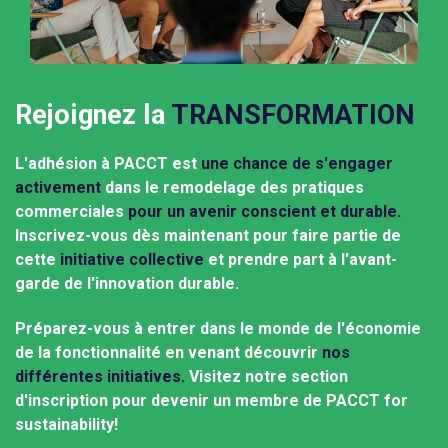
Rejoignez la
TRANSFORMATION
L'adhésion à PACCT est
une chance de s'engager
activement
dans le remodelage des pratiques
commerciales
pour un avenir conscient et durable.
Inscrivez-vous dès maintenant pour faire partie de
cette
initiative collective
et prendre part à l'avant-
garde de l'innovation durable.
Préparez-vous à entrer dans le monde de l'économie
de la fonctionnalité en venant découvrir
nos
différentes initiatives.
Visitez notre section
d'inscription pour devenir un membre de PACCT for
sustainability!