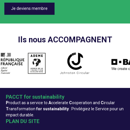
Je deviens membre
Ils nous ACCOMPAGNENT
PACCT for sustainability
P
roduct as a service to
A
ccelerate
C
ooperation and
C
ircular
T
ransformation
for sustainability
: Privilégiez le Service pour un
impact durable.
PLAN DU SITE
Accueil