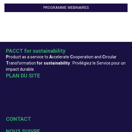
PROGRAMME WEBINAIRES
PACCT for sustainability
P
roduct as a service to
A
ccelerate
C
ooperation and
C
ircular
T
ransformation
for sustainability
: Privilégiez le Service pour un
impact durable.
PLAN DU SITE
Accueil
Qui sommes-nous ?
Actualités
Evenements
Formation
Ressources
CONTACT
change@pacct-sustainability.org
NOUS SUIVRE