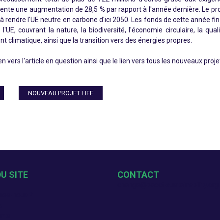
ente une augmentation de 28,5 % par rapport à l'année dernière. Le p
 à rendre l'UE neutre en carbone d'ici 2050. Les fonds de cette année fi
'UE, couvrant la nature, la biodiversité, l'économie circulaire, la quali
 climatique, ainsi que la transition vers des énergies propres.
n vers l'article en question ainsi que le lien vers tous les nouveaux proje
NOUVEAU PROJET LIFE
U SITE
CONTACT
change@pacct-sustainability.org
es-nous ?
s
nts