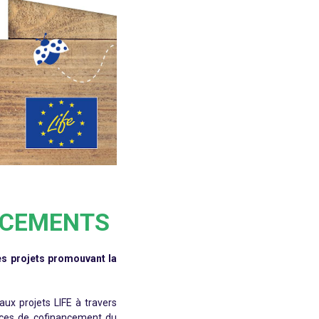
NCEMENTS
es projets promouvant la
x projets LIFE à travers
ences de cofinancement du