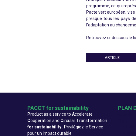
programme, ce qui représ
Pacte vert européen, vise
presque tous les pays de l
l'adaptation au changement
Retrouvez ci-dessous le lie
ARTICLE
PACCT for sustainability
PLAN D
P
roduct as a service to
A
ccelerate
Accueil
C
ooperation and
C
ircular
T
ransformation
Qui somm
for sustainability
: Privilégiez le Service
Actualité
pour un impact durable.
Eveneme