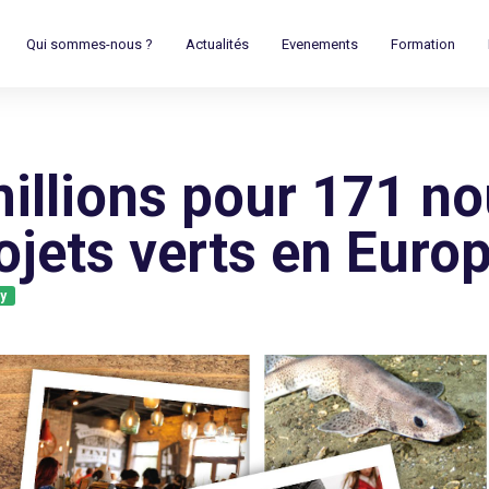
Qui sommes-nous ?
Actualités
Evenements
Formation
illions pour 171 n
ojets verts en Europ
y